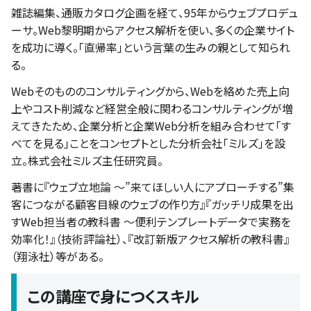
雑誌編集、通販カタログ企画を経て、95年からウェブプロデュ
ーサ。Web黎明期からアクセス解析を使い、多くの企業サイト
を成功に導く。「直帰率」という言葉の生みの親として知られ
る。
Webそのもののコンサルティングから、Webを絡めた売上向
上やコスト削減など経営全般に関わるコンサルティングが増
えてきたため、企業分析と企業Web分析を組み合わせて「す
べてを見る」ことをコンセプトとした分析会社「ミルズ」を設
立。株式会社ミルズ主任研究員。
著書に『ウェブ立地論 ～”来てほしい人にアプローチする”集
客につながる顧客目線のウェブの作り方』『ガッチリ成果を出
すWeb担当者の教科書 ～便利テンプレートデータで実務を
効率化！』（技術評論社）、『改訂新版アクセス解析の教科書』
（翔泳社）等がある。
この講座で身につくスキル