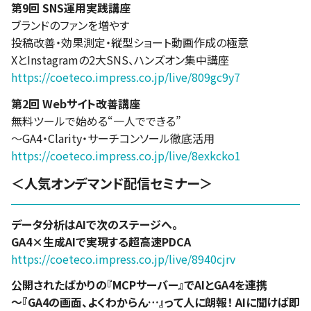
第9回 SNS運用実践講座
ブランドのファンを増やす
投稿改善・効果測定・縦型ショート動画作成の極意
XとInstagramの2大SNS、ハンズオン集中講座
https://coeteco.impress.co.jp/live/809gc9y7
第2回 Webサイト改善講座
無料ツールで始める“一人でできる”
～GA4・Clarity・サーチコンソール徹底活用
https://coeteco.impress.co.jp/live/8exkcko1
＜人気オンデマンド配信セミナー＞
データ分析はAIで次のステージへ。
GA4×生成AIで実現する超高速PDCA
https://coeteco.impress.co.jp/live/8940cjrv
公開されたばかりの『MCPサーバー』でAIとGA4を連携
～『GA4の画面、よくわからん…』って人に朗報！ AIに聞けば即