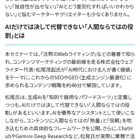
い」「独自性が出せない」「AIとどう差別化すればいいかわから
ない」と悩むマーケターやクリエイターも少なくありません。
AIだけでは決して代替できない「人間ならではの役
割」とは
本セミナーでは、『沈黙のWebライティング』などの著書で知ら
れ、コンテンツマーケティングの最前線を走る株式会社ウェブ
ライダー代表・松尾茂起氏が「AI時代における人が書く価値」
をテーマに、これからのSEOやGEO（生成エンジン最適化）に
求められるコンテンツ戦略を約46分で解説しています。
松尾氏は、生成AIを「知的で器用なパワードスーツ」と定義し
つつも、AIだけでは決して代替できない「人間ならではの役
割」があるといいます。AIを優秀なアシスタントとして使いこな
しながら、コンテンツに人間ならではの「熱量」と「信頼」を吹
き込むための具体的なフレームワークを公開。さらに、ChatH
ubやGemini Deep Researchなど、松尾氏が実際に業務で活