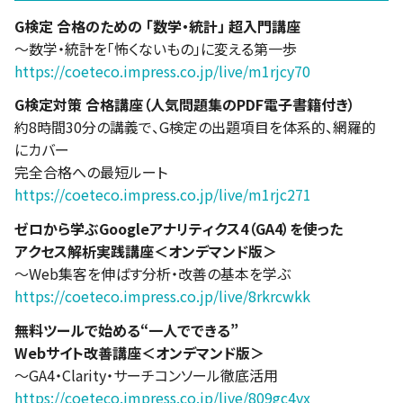
G検定 合格のための 「数学・統計」 超入門講座
～数学・統計を「怖くないもの」に変える第一歩
https://coeteco.impress.co.jp/live/m1rjcy70
G検定対策 合格講座（人気問題集のPDF電子書籍付き）
約8時間30分の講義で、G検定の出題項目を体系的、網羅的
にカバー
完全合格への最短ルート
https://coeteco.impress.co.jp/live/m1rjc271
ゼロから学ぶGoogleアナリティクス4（GA4）を使った
アクセス解析実践講座＜オンデマンド版＞
～Web集客を伸ばす分析・改善の基本を学ぶ
https://coeteco.impress.co.jp/live/8rkrcwkk
無料ツールで始める“一人でできる”
Webサイト改善講座＜オンデマンド版＞
～GA4・Clarity・サーチコンソール徹底活用
https://coeteco.impress.co.jp/live/809gc4vx